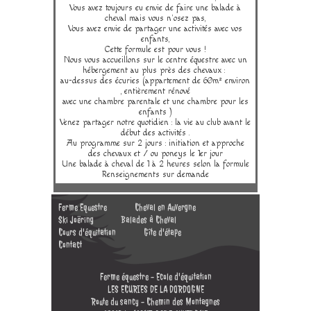
Vous avez toujours eu envie de faire une balade à
cheval mais vous n'osez pas,
Vous avez envie de partager une activités avec vos
enfants,
Cette formule est pour vous !
Nous vous accueillons sur le centre équestre avec un
hébergement au plus près des chevaux :
au-dessus des écuries (appartement de 60m² environ
, entièrement rénové
avec une chambre parentale et une chambre pour les
enfants )
Venez partager notre quotidien : la vie au club avant le
début des activités .
Au programme sur 2 jours : initiation et approche
des chevaux et / ou poneys le 1er jour
Une balade à cheval de 1 à 2 heures selon la formule
Renseignements sur demande
Ferme Equestre
Cheval en Auvergne
Ski Joëring
Balades à Cheval
Cours d'équitation
Gîte d'étape
Contact
Ferme équestre - Ecole d'équitation
LES ECURIES DE LA DORDOGNE
Route du sancy - Chemin des Montagnes