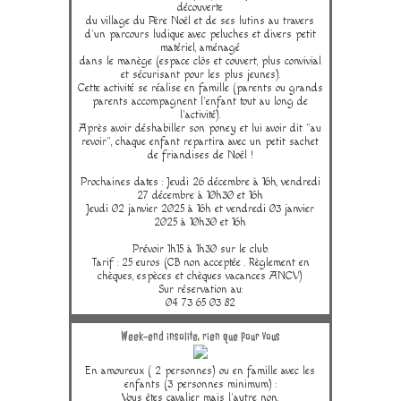
découverte
du village du Père Noêl et de ses lutins au travers
d'un parcours ludique avec peluches et divers petit
matériel, aménagé
dans le manège (espace clôs et couvert, plus convivial
et sécurisant pour les plus jeunes).
Cette activité se réalise en famille (parents ou grands
parents accompagnent l'enfant tout au long de
l'activité).
Après avoir déshabiller son poney et lui avoir dit "au
revoir", chaque enfant repartira avec un petit sachet
de friandises de Noêl !
Prochaines dates : Jeudi 26 décembre à 16h, vendredi
27 décembre à 10h30 et 16h
Jeudi 02 janvier 2025 à 16h et vendredi 03 janvier
2025 à 10h30 et 16h
Prévoir 1h15 à 1h30 sur le club.
Tarif : 25 euros (CB non acceptée . Règlement en
chèques, espèces et chèques vacances ANCV)
Sur réservation au:
04 73 65 03 82
Week-end insolite, rien que pour vous
En amoureux ( 2 personnes) ou en famille avec les
enfants (3 personnes minimum) :
Vous êtes cavalier mais l'autre non,