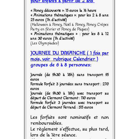
pour enfants à partir de 2 ans
« Poney découverte »: 15 euros la ½ heure
« Animations thématiques »: pour les 2 à 8 ans:
25 euros (1h d'activité)
(Halloween à Poney, Noêl à Poney, Poney Crêpes
Party en février et Poney de Pâques)
« Animations thématiques » : pour les 8 à 12
ans: 30 euros (1h d'activité)
(Les Olympiades)
JOURNEE DU DIMANCHE ( 1 fois par
mois, voir rubrique Calendrier )
groupes de 6 à 8 personnes:
Journée (de 9h30 à 18h): sans transport: 95
euros
Formule
Forfait
3 journées: sans transport : 270
euros
Journée (de 9h30 à 18h): avec transport au
départ de Clermont Clermont : 110 euros
Formule Forfait 3 journées: avec transport au
départ de Clermont Ferrand : 315 euros
Les forfaits sont nominatifs et non
remboursables.
Le règlement s’effectue, au plus tard,
lors de la 1
ère
séance.