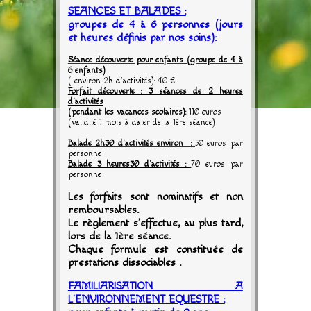
SEANCES ET BALADES :
groupes de 4 à 6 personnes (jours
et heures définis par nos soins):
Séance découverte pour enfants (groupe de 4 à
6 enfants)
( environ 2h d'activités): 40 €
Forfait découverte : 3 séances de 2 heures
d'activités
(pendant les vacances scolaires):
110 euros
(validité 1 mois à dater de la 1ère séance)
Balade 2h30 d'activités environ :
50 euros par
personne
Balade 3 heures30 d'activités :
70 euros par
personne
Les forfaits sont nominatifs et non
remboursables.
Le règlement s’effectue, au plus tard,
lors de la 1
ère
séance.
Chaque formule est constituée de
prestations dissociables .
FAMILIARISATION A
L'ENVIRONNEMENT EQUESTRE :