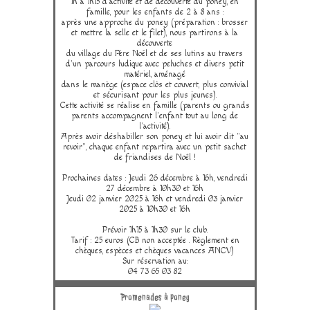
1h à 1h15 d'activité et de découverte du poney, en
famille, pour les enfants de 2 à 8 ans :
après une approche du poney (préparation : brosser
et mettre la selle et le filet), nous partirons à la
découverte
du village du Père Noêl et de ses lutins au travers
d'un parcours ludique avec peluches et divers petit
matériel, aménagé
dans le manège (espace clôs et couvert, plus convivial
et sécurisant pour les plus jeunes).
Cette activité se réalise en famille (parents ou grands
parents accompagnent l'enfant tout au long de
l'activité).
Après avoir déshabiller son poney et lui avoir dit "au
revoir", chaque enfant repartira avec un petit sachet
de friandises de Noêl !
Prochaines dates : Jeudi 26 décembre à 16h, vendredi
27 décembre à 10h30 et 16h
Jeudi 02 janvier 2025 à 16h et vendredi 03 janvier
2025 à 10h30 et 16h
Prévoir 1h15 à 1h30 sur le club.
Tarif : 25 euros (CB non acceptée . Règlement en
chèques, espèces et chèques vacances ANCV)
Sur réservation au:
04 73 65 03 82
Promenades à poney