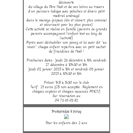
découverte
du village du Père Noêl et de ses lutins au travers
d'un parcours ludique avec peluches et divers petit
matériel, aménagé
dans le manège (espace clôs et couvert, plus convivial
et sécurisant pour les plus jeunes).
Cette activité se réalise en famille (parents ou grands
parents accompagnent l'enfant tout au long de
l'activité).
Après avoir déshabiller son poney et lui avoir dit "au
revoir", chaque enfant repartira avec un petit sachet
de friandises de Noêl !
Prochaines dates : Jeudi 26 décembre à 16h, vendredi
27 décembre à 10h30 et 16h
Jeudi 02 janvier 2025 à 16h et vendredi 03 janvier
2025 à 10h30 et 16h
Prévoir 1h15 à 1h30 sur le club.
Tarif : 25 euros (CB non acceptée . Règlement en
chèques, espèces et chèques vacances ANCV)
Sur réservation au:
04 73 65 03 82
Promenades à poney
Pour les enfants dès 2 ans