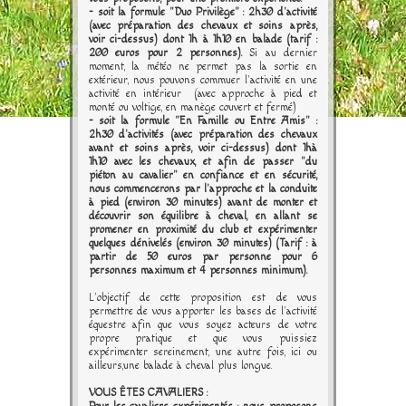
- soit la formule "Duo Privilège" : 2h30 d'activité
(avec préparation des chevaux et soins après,
voir ci-dessus) dont 1h à 1h10 en balade
(tarif :
200 euros pour 2 personnes).
Si au dernier
moment, la météo ne permet pas la sortie en
extérieur, nous pouvons commuer l'activité en une
activité en intérieur (avec approche à pied et
monté ou voltige, en manège couvert et fermé)
- soit la formule "En Famille ou Entre Amis" :
2h30 d'activités (avec préparation des chevaux
avant et soins après, voir ci-dessus) dont 1hà
1h10 avec les chevaux, et afin de passer "du
piéton au cavalier" en confiance et en sécurité,
nous commencerons par l'approche et la conduite
à pied (environ 30 minutes) avant de monter et
découvrir son équilibre à cheval, en allant se
promener en proximité du club et expérimenter
quelques dénivelés (environ 30 minutes) (Tarif : à
partir de 50 euros par personne pour 6
personnes maximum et 4 personnes minimum).
L'objectif de cette proposition est de vous
permettre de vous apporter les bases de l'activité
équestre afin que vous soyez acteurs de votre
propre pratique et que vous puissiez
expérimenter sereinement, une autre fois, ici ou
ailleurs,une balade à cheval plus longue.
VOUS ÊTES CAVALIERS :