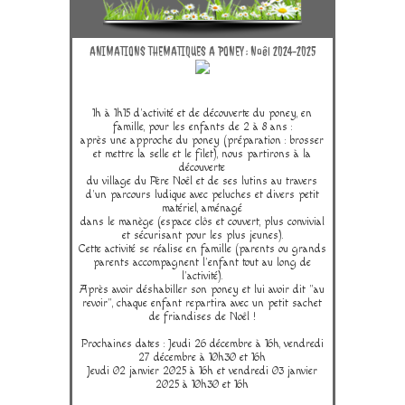
ANIMATIONS THEMATIQUES A PONEY : Noêl 2024-2025
1h à 1h15 d'activité et de découverte du poney, en
famille, pour les enfants de 2 à 8 ans :
après une approche du poney (préparation : brosser
et mettre la selle et le filet), nous partirons à la
découverte
du village du Père Noêl et de ses lutins au travers
d'un parcours ludique avec peluches et divers petit
matériel, aménagé
dans le manège (espace clôs et couvert, plus convivial
et sécurisant pour les plus jeunes).
Cette activité se réalise en famille (parents ou grands
parents accompagnent l'enfant tout au long de
l'activité).
Après avoir déshabiller son poney et lui avoir dit "au
revoir", chaque enfant repartira avec un petit sachet
de friandises de Noêl !
Prochaines dates : Jeudi 26 décembre à 16h, vendredi
27 décembre à 10h30 et 16h
Jeudi 02 janvier 2025 à 16h et vendredi 03 janvier
2025 à 10h30 et 16h