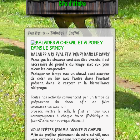
Gîte d'étape
Balades à cheval
Vous êtes ici >>
BALADES A CHEVAL ET A PONEY DANS LE SANCY
Parce que les chevaux sont des êtes vivants, il est
nécessaire de prendre du temps avec eux pour
mieux les comprendre.
Partager un temps avec un cheval, c'est accepter
de créer un lien avec l'autre dans l'instant
présent, dans le respect et la bienveillance
réciproque.
Toutes nos activités commencent par un temps de
préparation du cheval afin de faire
connaissance avec lui :
brosser, mettre la selle, le filet et nous vous
accompagnons à chaque étape (Frédérique ou
Jean-Marie, voir rubrique Accueil).
VOUS N'ÊTES JAMAIS MONTE A CHEVAL:
Afin de profiter pleinement de votre activité, nous
vous proposons, pour une première expérience: