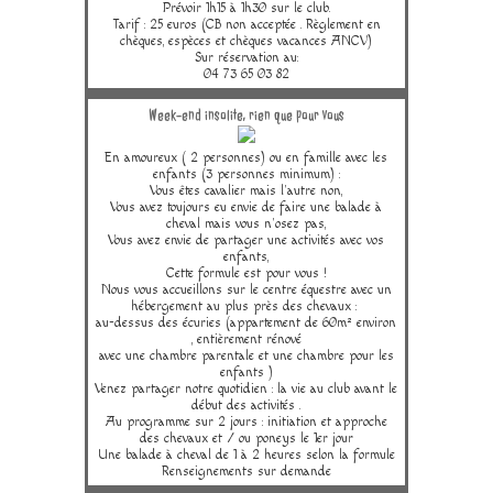
Prévoir 1h15 à 1h30 sur le club.
Tarif : 25 euros (CB non acceptée . Règlement en
chèques, espèces et chèques vacances ANCV)
Sur réservation au:
04 73 65 03 82
Week-end insolite, rien que pour vous
En amoureux ( 2 personnes) ou en famille avec les
enfants (3 personnes minimum) :
Vous êtes cavalier mais l'autre non,
Vous avez toujours eu envie de faire une balade à
cheval mais vous n'osez pas,
Vous avez envie de partager une activités avec vos
enfants,
Cette formule est pour vous !
Nous vous accueillons sur le centre équestre avec un
hébergement au plus près des chevaux :
au-dessus des écuries (appartement de 60m² environ
, entièrement rénové
avec une chambre parentale et une chambre pour les
enfants )
Venez partager notre quotidien : la vie au club avant le
début des activités .
Au programme sur 2 jours : initiation et approche
des chevaux et / ou poneys le 1er jour
Une balade à cheval de 1 à 2 heures selon la formule
Renseignements sur demande